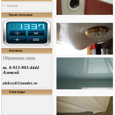
Акция
[2]
Расчет потолков
Контакты
Обратная связь
т. 8-913-903-4444
Алексей
alekceyk@yandex.ru
Слив воды