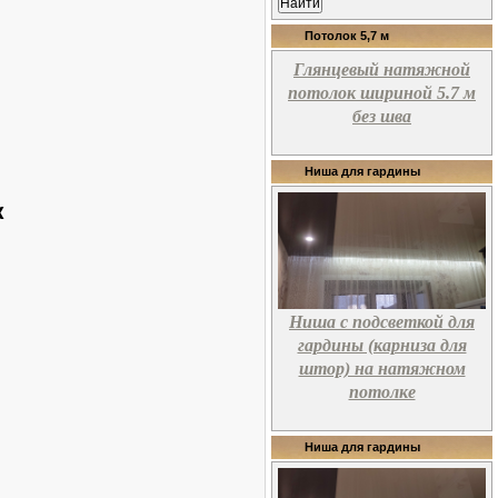
Потолок 5,7 м
Глянцевый натяжной
потолок шириной 5.7 м
без шва
Ниша для гардины
к
Ниша с подсветкой для
гардины (карниза для
штор) на натяжном
потолке
Ниша для гардины