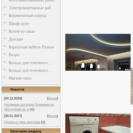
Фото выполненных работ
Электромонтажные раб...
Керамическая плитка
Шкаф-купе
Кухня на заказ
Детские
Корпусная мебель Разное
Видео
Кольцо для точечного...
Кольцо для точечного...
Мягкие окна
Новости
[24.12.2016]
[
Акция
]
Натяжные потолоки Германия по
350 рублей кв. м
(
0
)
[30.01.2017]
[
Акция
]
Оплата в день монтажа
(
0
)
Категории раздела