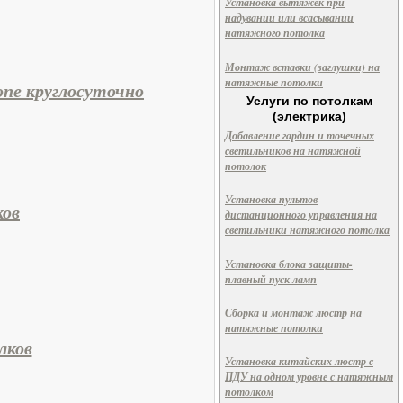
Установка вытяжек при
надувании или всасывании
натяжного потолка
Монтаж вставки (заглушки) на
натяжные потолки
опе круглосуточно
Услуги по потолкам
(электрика)
Добавление гардин и точечных
светильников на натяжной
потолок
Установка пультов
ов
дистанционного управления на
светильники натяжного потолка
Установка блока защиты-
плавный пуск ламп
Сборка и монтаж люстр на
натяжные потолки
лков
Установка китайских люстр с
ПДУ на одном уровне с натяжным
потолком