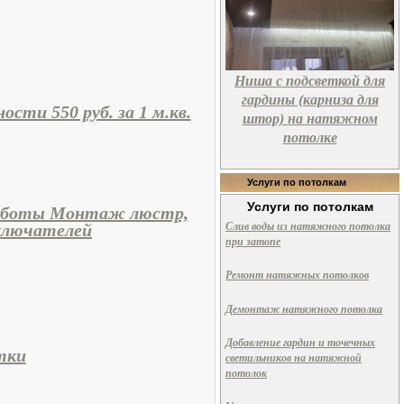
Ниша с подсветкой для
гардины (карниза для
ти 550 руб. за 1 м.кв.
штор) на натяжном
потолке
Услуги по потолкам
Услуги по потолкам
аботы Монтаж люстр,
Слив воды из натяжного потолка
ключателей
при затопе
Ремонт натяжных потолков
Демонтаж натяжного потолка
Добавление гардин и точечных
тки
светильников на натяжной
потолок