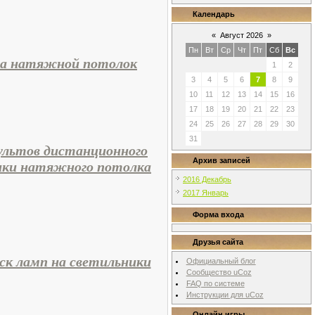
Календарь
«
Август 2026
»
Пн
Вт
Ср
Чт
Пт
Сб
Вс
 на натяжной потолок
1
2
3
4
5
6
7
8
9
10
11
12
13
14
15
16
17
18
19
20
21
22
23
24
25
26
27
28
29
30
31
ультов дистанционного
Архив записей
ники натяжного потолка
2016 Декабрь
2017 Январь
Форма входа
Друзья сайта
к ламп на светильники
Официальный блог
Сообщество uCoz
FAQ по системе
Инструкции для uCoz
Онлайн игры