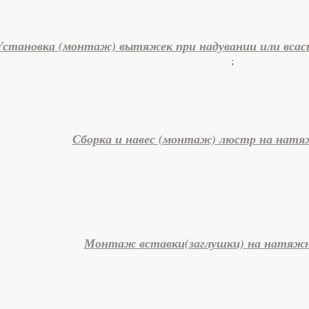
Установка (монтаж) вытяжек при надувании или вса
;
Сборка и навес (монтаж) люстр на нат
Монтаж вставки(заглушки) на натяж